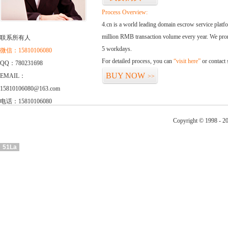
Process Overview:
4.cn is a world leading domain escrow service plat
million RMB transaction volume every year. We promi
联系所有人
5 workdays.
微信：15810106080
For detailed process, you can
“visit here”
or contact
QQ：780231698
BUY NOW
EMAIL：
>>
15810106080@163.com
电话：15810106080
Copyright © 1998 - 20
51La