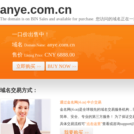
anye.com.cn
The domain is on BIN Sales and available for purchase. 您访问的
一口价出售中！
域名
anye.com.cn
Domain Name:
售价
CNY 6888.00
Listing Price:
立即购买
BUY NOW
>>
>>
域名交易方式：
通过金名网(4.cn) 中介交易
金名网(4.cn)是全球领先的域名交易服务机
简单、安全、专业的第三方服务！ 为了保证交
具体交易流程可
“点击这里”
查看或咨询support@
我要购买
>>